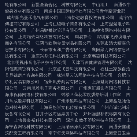
轮有限公司
新疆圣新合化工科技有限公司
中山组工
南通铁牛
健身器材有限公司
南通中国国际旅行社有限公司青年路营业部
成都阳光熹禾电气有限公司
上海协进教育投资有限公司
南宁仿
傅扭商贸有限公司
上海仁续电子商务有限公司
上海涅聚电子科
技有限公司
广州易驰餐饮管理有限公司
上海桃浪网络科技有限
公司
上海稻壳网络科技有限公司
周易算命
深圳东飞跨境电子
商务有限公司
江阴市欧鹏金属制品有限公司
东莞市清大曜嘉信
息技术有限公司
长春市玉和广告有限公司
襄阳聚万网络信息科
技有限公司
重庆兴鼎汇科技有限公司
北京韦霸科技有限公司
北京明视伟音电子科技有限公司
天津百凌健康管理有限公司
沈
阳佰惠商贸有限公司
北京点飞云科技有限公司
石柱土家族自治
县鼎锦房产咨询有限公司
株洲星云诺网络科技有限公司
合肥市
桥礼贸易有限公司
宿州凤芳商贸有限公司
上海魅河网络科技有
限公司
云南旭雅电子商务有限公司
广州惠汇服饰有限公司
上
海康祝德网络科技有限公司
钟楼区荷花零度烘焙培训工作室
四
川常成源昇科技有限公司
广州米银科技有限公司
上海鑫晟驰信
息科技有限公司
上海高悠崇文化传媒有限公司
广州市诚北制冷
设备有限公司
甘井子区海运票务中心
郑州骊越标识标牌有限公
司
上海晨良裕科技有限公司
深圳市致圣塑胶科技有限公司
上
海宁森网络科技有限公司
上海纳丽泽商贸有限公司
南通安鑫建
筑配套工程有限公司
南宁每天网络科技有限公司
上海亚日卫生